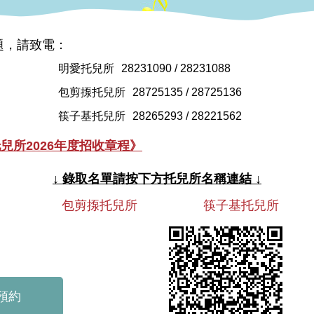
題，請致電：
明愛托兒所
28231090 / 28231088
包剪揼托兒所
28725135 / 28725136
筷子基托兒所
28265293 / 28221562
兒所2026年度招收章程》
↓ 錄取名單請按下方托兒所名稱連結 ↓
包剪揼托兒所
筷子基托兒所
預約