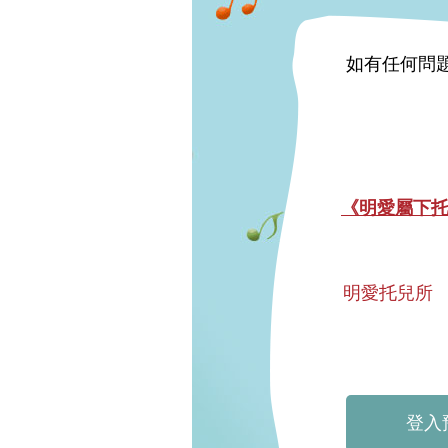
如有任何問
《明愛屬下托
明愛托兒所
登入